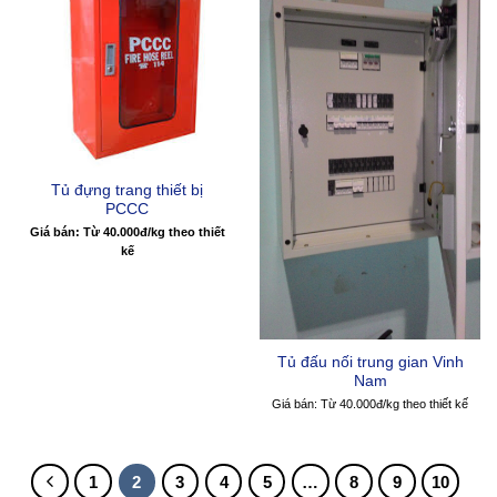
Tủ đựng trang thiết bị
PCCC
Giá bán: Từ 40.000đ/kg theo thiết
kế
Tủ đấu nối trung gian Vinh
Nam
Giá bán: Từ 40.000đ/kg theo thiết kế
1
2
3
4
5
…
8
9
10