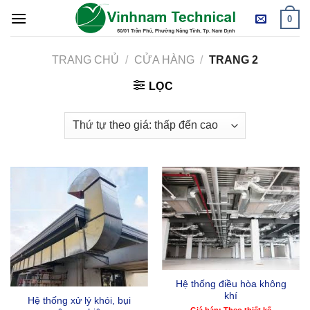
Skip
0
to
content
TRANG CHỦ
/
CỬA HÀNG
/
TRANG 2
LỌC
Hệ thống điều hòa không
khí
Hệ thống xử lý khói, bụi
Giá bán: Theo thiết kế