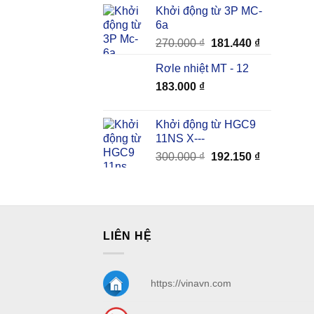
là:
tại
Khởi động từ 3P MC-
265.000 ₫.
là:
6a
180.863 ₫.
Giá
Giá
270.000
₫
181.440
₫
gốc
hiện
Rơle nhiệt MT - 12
là:
tại
183.000
₫
270.000 ₫.
là:
181.440 ₫.
Khởi động từ HGC9
11NS X---
Giá
Giá
300.000
₫
192.150
₫
gốc
hiện
là:
tại
300.000 ₫.
là:
192.150 ₫.
LIÊN HỆ
https://vinavn.com