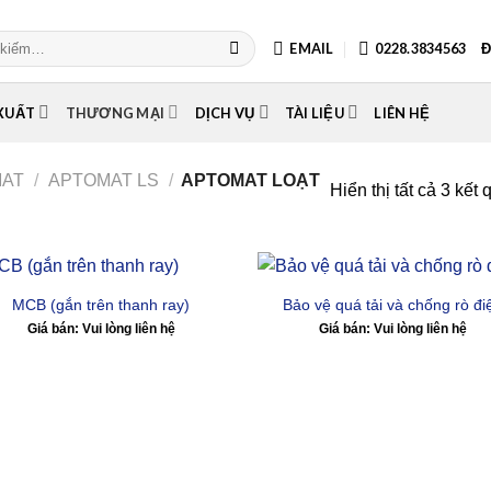
EMAIL
0228.3834563
Đ
XUẤT
THƯƠNG MẠI
DỊCH VỤ
TÀI LIỆU
LIÊN HỆ
MAT
/
APTOMAT LS
/
APTOMAT LOẠT
Hiển thị tất cả 3 kết 
MCB (gắn trên thanh ray)
Bảo vệ quá tải và chống rò đi
Giá bán: Vui lòng liên hệ
Giá bán: Vui lòng liên hệ