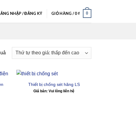
ĂNG NHẬP / ĐĂNG KÝ
GIỎ HÀNG /
0
₫
0
quả
ện
Thiết bị chống sét hãng LS
Giá bán: Vui lòng liên hệ