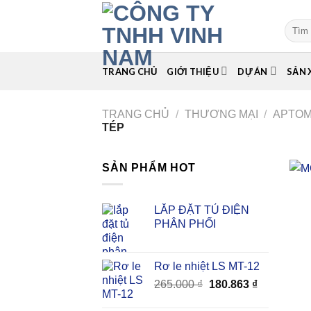
Skip
to
Tìm
kiếm:
content
TRANG CHỦ
GIỚI THIỆU
DỰ ÁN
SẢN 
TRANG CHỦ
/
THƯƠNG MẠI
/
APTO
TÉP
SẢN PHẨM HOT
LẮP ĐẶT TỦ ĐIỆN
PHÂN PHỐI
Rơ le nhiệt LS MT-12
Giá
Giá
265.000
₫
180.863
₫
gốc
hiện