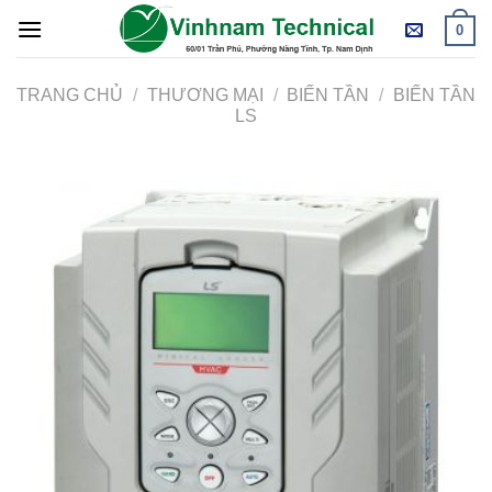
Skip
0
to
content
TRANG CHỦ
/
THƯƠNG MẠI
/
BIẾN TẦN
/
BIẾN TẦN
LS