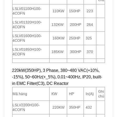
LSLV01100H100-
110KW
150HP
223
4COFN
LSLV01320H100-
132KW
200HP
264
4COFN
LSLV01600H100-
160KW
250HP
325
4COFN
LSLV01850H100-
185KW
300HP
370
4COFN
220kW(350HP), 3 Phase, 380~480 VAC(+10%,
-15%), 50~60Hz(+_5%), 0.01~400Hz, IP20, built-
in EMC Filter(C3), DC Reactor
Ghi
Mã hàng
KW
HP
In(A)
chú
LSLV2200H100-
220KW
350HP
432
4COFN