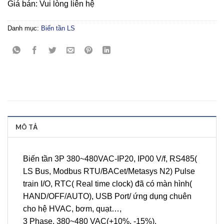
Giá bán: Vui lòng liên hệ
Danh mục:
Biến tần LS
MÔ TẢ
Biến tần 3P 380~480VAC-IP20, IP00 V/f, RS485(
LS Bus, Modbus RTU/BACet/Metasys N2) Pulse
train I/O, RTC( Real time clock) đã có màn hình(
HAND/OFF/AUTO), USB Port/ ứng dụng chuên
cho hệ HVAC, bơm, quạt…,
3 Phase, 380~480 VAC(+10%, -15%),