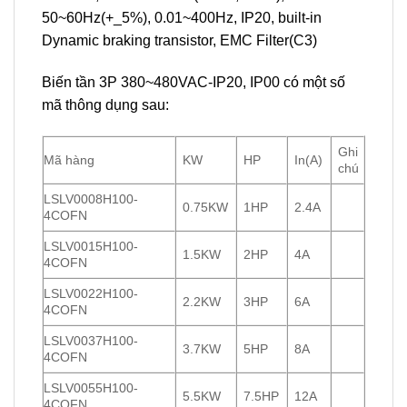
50~60Hz(+_5%), 0.01~400Hz, IP20, built-in
Dynamic braking transistor, EMC Filter(C3)
Biến tần 3P 380~480VAC-IP20, IP00 có một số
mã thông dụng sau:
Ghi
Mã hàng
KW
HP
In(A)
chú
LSLV0008H100-
0.75KW
1HP
2.4A
4COFN
LSLV0015H100-
1.5KW
2HP
4A
4COFN
LSLV0022H100-
2.2KW
3HP
6A
4COFN
LSLV0037H100-
3.7KW
5HP
8A
4COFN
LSLV0055H100-
5.5KW
7.5HP
12A
4COFN