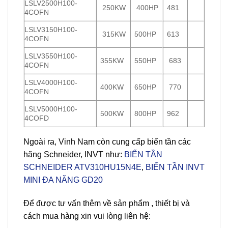
LSLV2500H100-
250KW
400HP
481
4COFN
LSLV3150H100-
315KW
500HP
613
4COFN
LSLV3550H100-
355KW
550HP
683
4COFN
LSLV4000H100-
400KW
650HP
770
4COFN
LSLV5000H100-
500KW
800HP
962
4COFD
Ngoài ra, Vinh Nam còn cung cấp biến tần các
hãng Schneider, INVT như:
BIẾN TẦN
SCHNEIDER ATV310HU15N4E
,
BIẾN TẦN INVT
MINI ĐA NĂNG GD20
Để được tư vấn thêm về sản phẩm , thiết bị và
cách mua hàng xin vui lòng liên hệ: