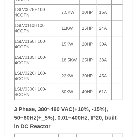
LSLV0075H100-
7.5KW
10HP
16A
4COFN
LSLV0110H100-
11KW
15HP
24A
4COFN
LSLV0150H100-
15KW
20HP
30A
4COFN
LSLV0185H100-
18.5KW
25HP
38A
4COFN
LSLV0220H100-
22KW
30HP
45A
4COFN
LSLV0300H100-
30KW
40HP
61A
4COFN
3 Phase, 380~480 VAC(+10%, -15%),
50~60Hz(+_5%), 0.01~400Hz, IP20, built-
in DC Reactor