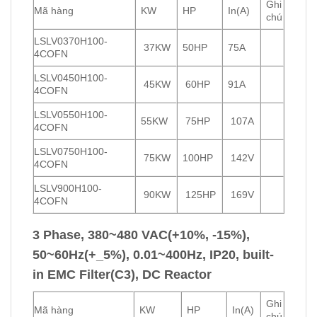
Ghi
Mã hàng
KW
HP
In(A)
chú
LSLV0370H100-
37KW
50HP
75A
4COFN
LSLV0450H100-
45KW
60HP
91A
4COFN
LSLV0550H100-
55KW
75HP
107A
4COFN
LSLV0750H100-
75KW
100HP
142V
4COFN
LSLV900H100-
90KW
125HP
169V
4COFN
3 Phase, 380~480 VAC(+10%, -15%),
50~60Hz(+_5%), 0.01~400Hz, IP20, built-
in EMC Filter(C3), DC Reactor
Ghi
Mã hàng
KW
HP
In(A)
chú